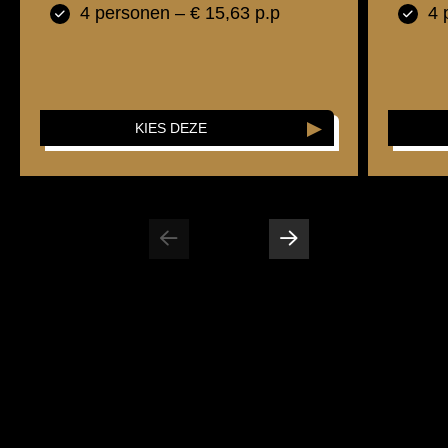
4 personen – € 15,63 p.p
4 
KIES DEZE