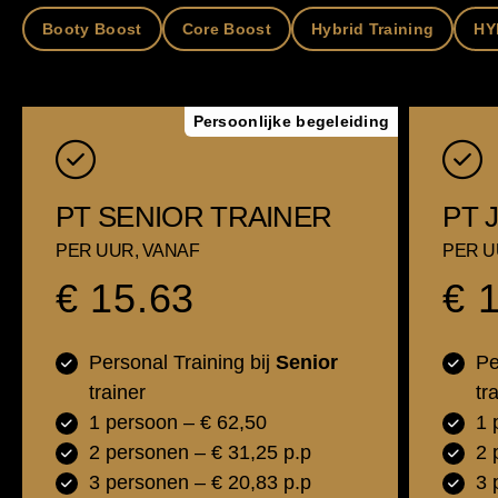
Booty Boost
Core Boost
Hybrid Training
HY
Persoonlijke begeleiding
PT SENIOR TRAINER
PT 
PER UUR, VANAF
PER U
€ 15.63
€ 
Personal Training bij
Senior
Pe
trainer
tr
1 persoon – € 62,50
1 
2 personen – € 31,25 p.p
2 
3 personen – € 20,83 p.p
3 